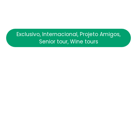
Exclusivo
,
Internacional
,
Projeto Amigos
,
Senior tour
,
Wine tours
Rota do Vinho Uva
Tannat- A alma do
Vinho Roteiro para
grupos Grupos a partir
de 10 pessoas.